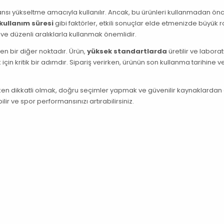
mansı yükseltme amacıyla kullanılır. Ancak, bu ürünleri kullanmadan ön
kullanım süresi
gibi faktörler, etkili sonuçlar elde etmenizde büyük r
ve düzenli aralıklarla kullanmak önemlidir.
en bir diğer noktadır. Ürün,
yüksek standartlarda
üretilir ve labora
k için kritik bir adımdır. Sipariş verirken, ürünün son kullanma tarihine v
rken dikkatli olmak, doğru seçimler yapmak ve güvenilir kaynaklardan 
r ve spor performansınızı artırabilirsiniz.