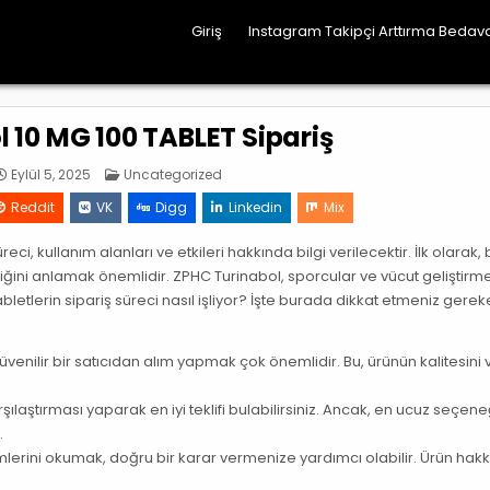
Giriş
Instagram Takipçi Arttırma Bedav
 10 MG 100 TABLET Sipariş
Posted
Eylül 5, 2025
Uncategorized
in
Reddit
VK
Digg
Linkedin
Mix
ci, kullanım alanları ve etkileri hakkında bilgi verilecektir. İlk olarak,
ini anlamak önemlidir. ZPHC Turinabol, sporcular ve vücut geliştirme
tabletlerin sipariş süreci nasıl işliyor? İşte burada dikkat etmeniz gere
üvenilir bir satıcıdan alım yapmak çok önemlidir. Bu, ürünün kalitesini 
arşılaştırması yaparak en iyi teklifi bulabilirsiniz. Ancak, en ucuz seçene
.
mlerini okumak, doğru bir karar vermenize yardımcı olabilir. Ürün hak