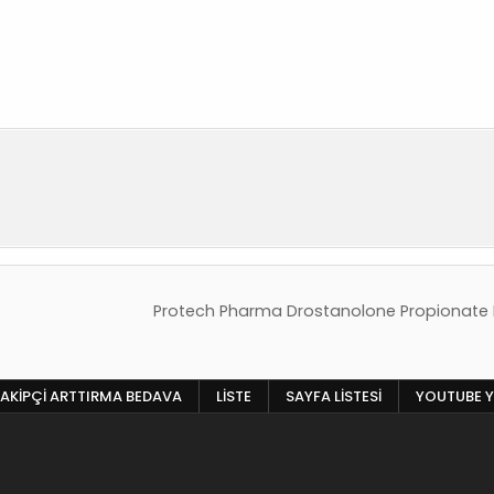
Protech Pharma Drostanolone Propionate F
AKIPÇI ARTTIRMA BEDAVA
LISTE
SAYFA LISTESI
YOUTUBE Y