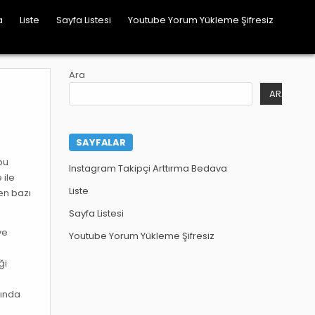
a
Liste
Sayfa Listesi
Youtube Yorum Yükleme Şifresiz
Ara
ARA
SAYFALAR
 bu
Instagram Takipçi Arttırma Bedava
 ile
Liste
ken bazı
Sayfa Listesi
ve
Youtube Yorum Yükleme Şifresiz
ği
kında