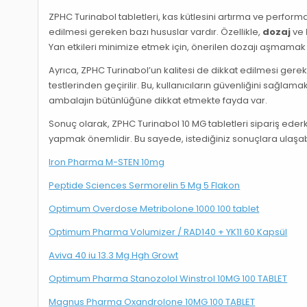
ZPHC Turinabol tabletleri, kas kütlesini artırma ve perfor
edilmesi gereken bazı hususlar vardır. Özellikle,
dozaj
ve
Yan etkileri minimize etmek için, önerilen dozajı aşmamak 
Ayrıca, ZPHC Turinabol’un kalitesi de dikkat edilmesi gerek
testlerinden geçirilir. Bu, kullanıcıların güvenliğini sağlama
ambalajın bütünlüğüne dikkat etmekte fayda var.
Sonuç olarak, ZPHC Turinabol 10 MG tabletleri sipariş ede
yapmak önemlidir. Bu sayede, istediğiniz sonuçlara ulaşabili
Iron Pharma M-STEN 10mg
Peptide Sciences Sermorelin 5 Mg 5 Flakon
Optimum Overdose Metribolone 1000 100 tablet
Optimum Pharma Volumizer / RAD140 + YK11 60 Kapsül
Aviva 40 iu 13.3 Mg Hgh Growt
Optimum Pharma Stanozolol Winstrol 10MG 100 TABLET
Magnus Pharma Oxandrolone 10MG 100 TABLET