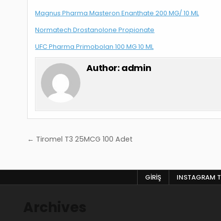
Magnus Pharma Masteron Enanthate 200 MG/ 10 ML
Normatech Drostanolone Propionate
UFC Pharma Primobolan 100 MG 10 ML
Author:
admin
Yazı
← Tiromel T3 25MCG 100 Adet
gezinmesi
GIRIŞ
INSTAGRAM T
Archives