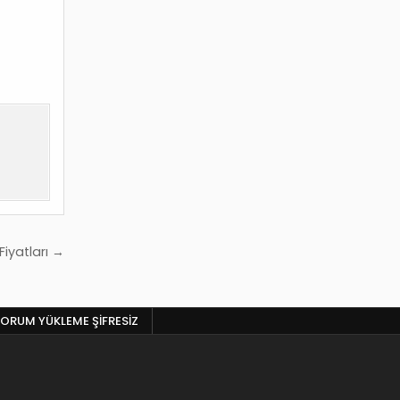
iyatları →
ORUM YÜKLEME ŞIFRESIZ