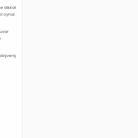
ce dikkat
ol oynar.
tuvar
e
alışveriş