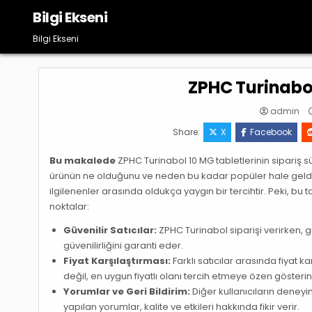
Skip
Bilgi Ekseni
to
content
Bilgi Ekseni
ZPHC Turinabol
admin
Share:
X
Facebook
Bu makalede
ZPHC Turinabol 10 MG tabletlerinin sipariş süre
ürünün ne olduğunu ve neden bu kadar popüler hale geldiğ
ilgilenenler arasında oldukça yaygın bir tercihtir. Peki, bu 
noktalar:
Güvenilir Satıcılar:
ZPHC Turinabol siparişi verirken, g
güvenilirliğini garanti eder.
Fiyat Karşılaştırması:
Farklı satıcılar arasında fiyat k
değil, en uygun fiyatlı olanı tercih etmeye özen gösterin
Yorumlar ve Geri Bildirim:
Diğer kullanıcıların deneyi
yapılan yorumlar, kalite ve etkileri hakkında fikir verir.