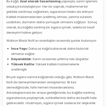
Bu kağıt,
özel olarak tasarlanmış
yapısıyla, sarım işlemini
oldukça kolaylaştırıyor. Her bir yaprak, mükemmel bir
şekilde sarılmayı sağlarken, sigaranızın tadını da artırıyor.
Kaliteli malzemelerden üretilmiş olması, yanma süresini
uzatırken, dumanın daha yumuşak olmasını sağlıyor. Sonuç
olarak, bu kağıtla sarılmış bir sigara içmek, adeta bir keyif
deneyimi haline geliyor.
Watson Black No9’un avantajları arasında şunlar bulunuyor:
İnce Yapı:
Daha az kağıt kullanarak daha fazla tat
almanızı sağlar.
Dayanıklılık:
Sarım sırasında yırtılma riski düşüktür.
Yüksek Kalite:
Yüksek kaliteli malzemelerle
üretilmiştir.
Birçok sigara sarma kağıdında olduğu gibi, Watson Black
No9 da deneyimlemeden anlaşılamaz. İlk kez
denediğinizde, farkı hemen hissedeceksiniz.
Arkadaşlarınızla bir araya geldiğinizde, bu kağıtla sarılmış
sigaralarınızı paylaşmak, sohbetlerinizi daha da keyifli hale
getirecektir. Unutmayın, sigara içmek sadece bir alışkanlık