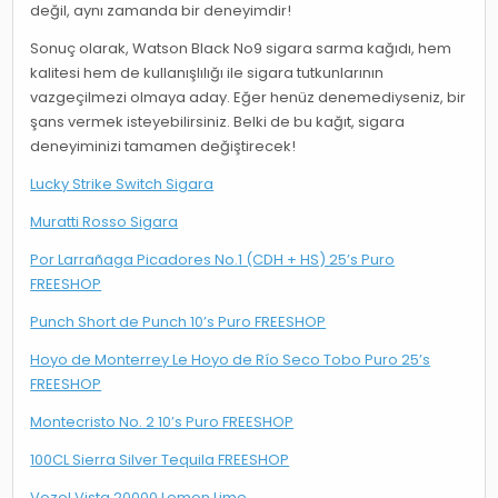
değil, aynı zamanda bir deneyimdir!
Sonuç olarak, Watson Black No9 sigara sarma kağıdı, hem
kalitesi hem de kullanışlılığı ile sigara tutkunlarının
vazgeçilmezi olmaya aday. Eğer henüz denemediyseniz, bir
şans vermek isteyebilirsiniz. Belki de bu kağıt, sigara
deneyiminizi tamamen değiştirecek!
Lucky Strike Switch Sigara
Muratti Rosso Sigara
Por Larrañaga Picadores No.1 (CDH + HS) 25’s Puro
FREESHOP
Punch Short de Punch 10’s Puro FREESHOP
Hoyo de Monterrey Le Hoyo de Río Seco Tobo Puro 25’s
FREESHOP
Montecristo No. 2 10’s Puro FREESHOP
100CL Sierra Silver Tequila FREESHOP
Vozol Vista 20000 Lemon Lime