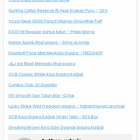
Gurkha Cellar Reserve 15 Year Kraken Puro – 20’s
Vozol Gear 10000 Peach Mango Smoothie Puff
IQOS Fiit Regular kartuş tütün – Philip Morris
Indigo Apple ithal sigara – Elma aromalı
Davidoff Polar Mist Mentollü Sigara – FREESHOP
J&J Ice Blast Mentollü ithal sigara
OCB Classic White Kısa Sigara Kağıdı
Cohiba Club 20 Sigarillo
GV Smooth Sarı Tütün Box -12,5gr
Lucky Strike Wild Freedom sigara – Yabanmersini aromalı
OCB Kısa Sigara Kağıdı Virgin Tekli – 50’li Box
Smoking Brown King Size Zıvanalı Sigara Kağıdı