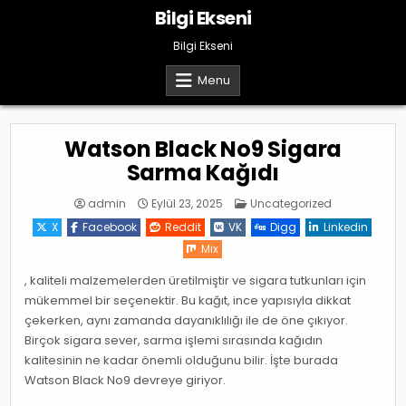
Skip
Bilgi Ekseni
to
content
Bilgi Ekseni
Menu
Watson Black No9 Sigara
Sarma Kağıdı
Posted
admin
Eylül 23, 2025
Uncategorized
in
X
Facebook
Reddit
VK
Digg
Linkedin
Mix
, kaliteli malzemelerden üretilmiştir ve sigara tutkunları için
mükemmel bir seçenektir. Bu kağıt, ince yapısıyla dikkat
çekerken, aynı zamanda dayanıklılığı ile de öne çıkıyor.
Birçok sigara sever, sarma işlemi sırasında kağıdın
kalitesinin ne kadar önemli olduğunu bilir. İşte burada
Watson Black No9 devreye giriyor.