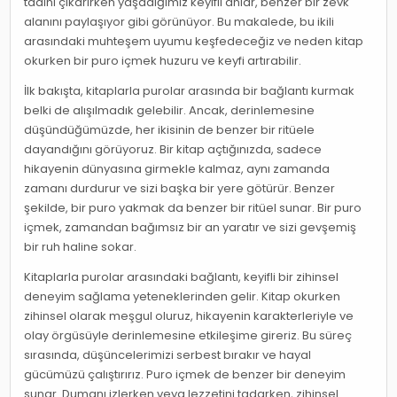
tadını çıkarırken yaşadığımız keyifli anlar, benzer bir zevk
alanını paylaşıyor gibi görünüyor. Bu makalede, bu ikili
arasındaki muhteşem uyumu keşfedeceğiz ve neden kitap
okurken bir puro içmek huzuru ve keyfi artırabilir.
İlk bakışta, kitaplarla purolar arasında bir bağlantı kurmak
belki de alışılmadık gelebilir. Ancak, derinlemesine
düşündüğümüzde, her ikisinin de benzer bir ritüele
dayandığını görüyoruz. Bir kitap açtığınızda, sadece
hikayenin dünyasına girmekle kalmaz, aynı zamanda
zamanı durdurur ve sizi başka bir yere götürür. Benzer
şekilde, bir puro yakmak da benzer bir ritüel sunar. Bir puro
içmek, zamandan bağımsız bir an yaratır ve sizi gevşemiş
bir ruh haline sokar.
Kitaplarla purolar arasındaki bağlantı, keyifli bir zihinsel
deneyim sağlama yeteneklerinden gelir. Kitap okurken
zihinsel olarak meşgul oluruz, hikayenin karakterleriyle ve
olay örgüsüyle derinlemesine etkileşime gireriz. Bu süreç
sırasında, düşüncelerimizi serbest bırakır ve hayal
gücümüzü çalıştırırız. Puro içmek de benzer bir deneyim
sunar. Dumanı izlerken veya lezzetini tadarken, zihinsel