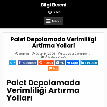
Skip
Bilgi Ekseni
to
content
Bilgi Ekseni
Menu
Palet Depolamada Verimliligi
Artirma Yollari
on
admin
Ocak 14, 2026
Leave a Comment
Posted
Palet
Uncategorized
in
Depolama
Verimliligi
X
Facebook
Reddit
VK
Digg
Linkedin
Artirma
Yollari
Mix
Palet Depolamada
Verimliliği Artırma
Yolları