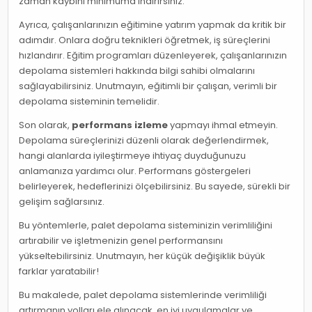
zaman kaybını minimuma indirirsiniz.
Ayrıca, çalışanlarınızın eğitimine yatırım yapmak da kritik bir
adımdır. Onlara doğru teknikleri öğretmek, iş süreçlerini
hızlandırır. Eğitim programları düzenleyerek, çalışanlarınızın
depolama sistemleri hakkında bilgi sahibi olmalarını
sağlayabilirsiniz. Unutmayın, eğitimli bir çalışan, verimli bir
depolama sisteminin temelidir.
Son olarak,
performans izleme
yapmayı ihmal etmeyin.
Depolama süreçlerinizi düzenli olarak değerlendirmek,
hangi alanlarda iyileştirmeye ihtiyaç duyduğunuzu
anlamanıza yardımcı olur. Performans göstergeleri
belirleyerek, hedeflerinizi ölçebilirsiniz. Bu sayede, sürekli bir
gelişim sağlarsınız.
Bu yöntemlerle, palet depolama sisteminizin verimliliğini
artırabilir ve işletmenizin genel performansını
yükseltebilirsiniz. Unutmayın, her küçük değişiklik büyük
farklar yaratabilir!
Bu makalede, palet depolama sistemlerinde verimliliği
artırmanın yolları ele alınacak, en iyi uygulamalar ve