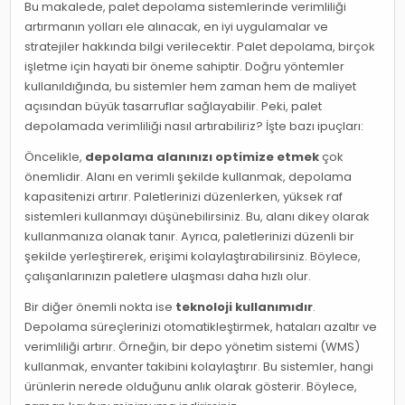
Bu makalede, palet depolama sistemlerinde verimliliği
artırmanın yolları ele alınacak, en iyi uygulamalar ve
stratejiler hakkında bilgi verilecektir. Palet depolama, birçok
işletme için hayati bir öneme sahiptir. Doğru yöntemler
kullanıldığında, bu sistemler hem zaman hem de maliyet
açısından büyük tasarruflar sağlayabilir. Peki, palet
depolamada verimliliği nasıl artırabiliriz? İşte bazı ipuçları:
Öncelikle,
depolama alanınızı optimize etmek
çok
önemlidir. Alanı en verimli şekilde kullanmak, depolama
kapasitenizi artırır. Paletlerinizi düzenlerken, yüksek raf
sistemleri kullanmayı düşünebilirsiniz. Bu, alanı dikey olarak
kullanmanıza olanak tanır. Ayrıca, paletlerinizi düzenli bir
şekilde yerleştirerek, erişimi kolaylaştırabilirsiniz. Böylece,
çalışanlarınızın paletlere ulaşması daha hızlı olur.
Bir diğer önemli nokta ise
teknoloji kullanımıdır
.
Depolama süreçlerinizi otomatikleştirmek, hataları azaltır ve
verimliliği artırır. Örneğin, bir depo yönetim sistemi (WMS)
kullanmak, envanter takibini kolaylaştırır. Bu sistemler, hangi
ürünlerin nerede olduğunu anlık olarak gösterir. Böylece,