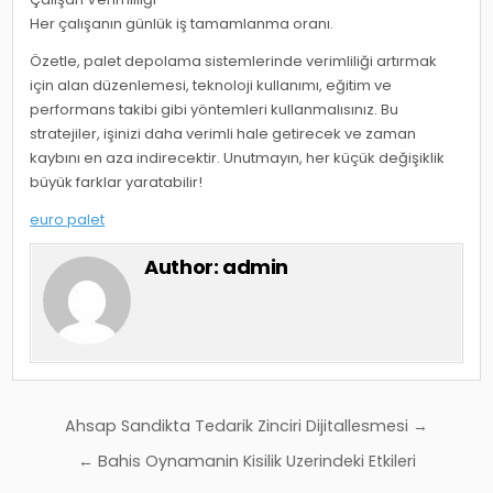
Her çalışanın günlük iş tamamlanma oranı.
Özetle, palet depolama sistemlerinde verimliliği artırmak
için alan düzenlemesi, teknoloji kullanımı, eğitim ve
performans takibi gibi yöntemleri kullanmalısınız. Bu
stratejiler, işinizi daha verimli hale getirecek ve zaman
kaybını en aza indirecektir. Unutmayın, her küçük değişiklik
büyük farklar yaratabilir!
euro palet
Author:
admin
Yazı
Ahsap Sandikta Tedarik Zinciri Dijitallesmesi →
gezinmesi
← Bahis Oynamanin Kisilik Uzerindeki Etkileri