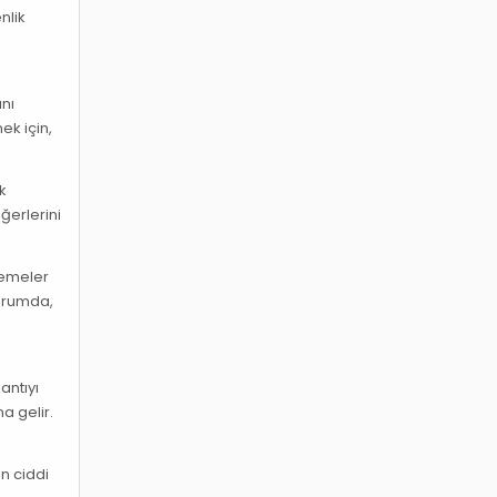
nlik
e
ını
ek için,
ak
ğerlerini
lemeler
durumda,
antıyı
a gelir.
n ciddi