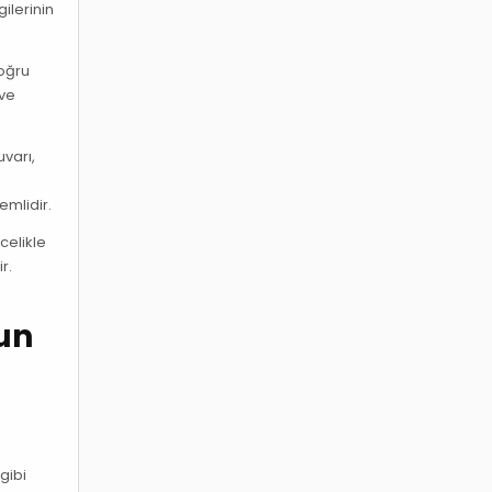
gilerinin
doğru
 ve
uvarı,
emlidir.
celikle
r.
un
gibi