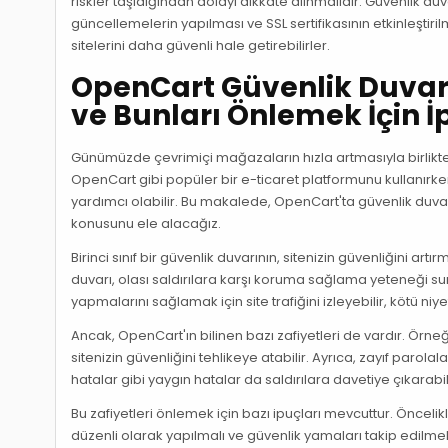
riskler taşıdığından dolayı dikkate alınmalıdır. Güvenlik du
güncellemelerin yapılması ve SSL sertifikasının etkinleştiril
sitelerini daha güvenli hale getirebilirler.
OpenCart Güvenlik Duvarı
ve Bunları Önlemek İçin İ
Günümüzde çevrimiçi mağazaların hızla artmasıyla birlikte,
OpenCart gibi popüler bir e-ticaret platformunu kullanırke
yardımcı olabilir. Bu makalede, OpenCart'ta güvenlik duva
konusunu ele alacağız.
Birinci sınıf bir güvenlik duvarının, sitenizin güvenliğini a
duvarı, olası saldırılara karşı koruma sağlama yeteneği sun
yapmalarını sağlamak için site trafiğini izleyebilir, kötü niyet
Ancak, OpenCart'ın bilinen bazı zafiyetleri de vardır. Örn
sitenizin güvenliğini tehlikeye atabilir. Ayrıca, zayıf paro
hatalar gibi yaygın hatalar da saldırılara davetiye çıkarabil
Bu zafiyetleri önlemek için bazı ipuçları mevcuttur. Önce
düzenli olarak yapılmalı ve güvenlik yamaları takip edilmelid