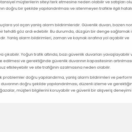
ansiyel müşterilerin siteyi terk etmesine neden olabilir ve satışları o
ın doğru bir şekilde yapılandırılması ve istenmeyen trafikle ilgili hatal
onuçlara yol açan yanlış alarm bildirimleridir. Güvenlik duvarı, bazen n
k bir tehditi göz ardı edebilir. Bu durumda, düzgün bir denge sağlamak i
r. Yanlış alarm bildirimleri, zaman ve kaynak israfına yol açabilir ve
 çıkabilir. Yoğun trafik altında, bazı güvenlik duvarları yavaşlayabilir
e edilmesi ve gerektiğinde güvenlik duvarının kapasitesinin artırılmas
z etkileyebilir ve site trafiğinin azalmasına neden olabilir.
ık problemler doğru yapılandırma, yanlış alarm bildirimleri ve perfor
k duvarının doğru şekilde yapılandırılması, düzenli izleme ve gerektiğ
zalar, müşteri bilgilerini koruyabilir ve güvenli bir alışveriş deneyimi