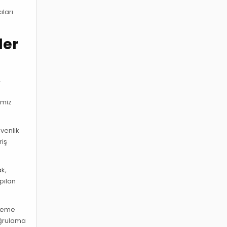
ıları
ler
.
a
imiz
üvenlik
riş
ak,
apılan
lleme
doğrulama