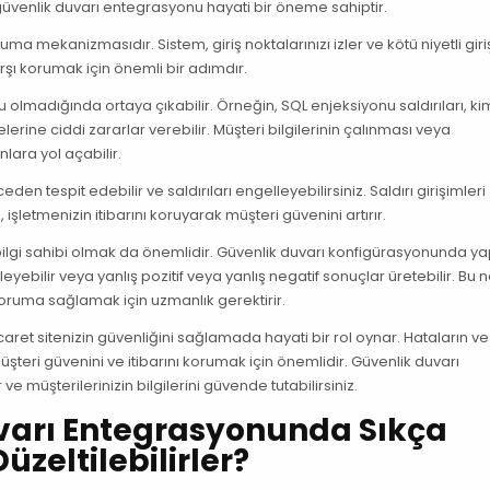
 güvenlik duvarı entegrasyonu hayati bir öneme sahiptir.
ma mekanizmasıdır. Sistem, giriş noktalarınızı izler ve kötü niyetli giri
 karşı korumak için önemli bir adımdır.
olmadığında ortaya çıkabilir. Örneğin, SQL enjeksiyonu saldırıları, kim
elerine ciddi zararlar verebilir. Müşteri bilgilerinin çalınması veya
lara yol açabilir.
en tespit edebilir ve saldırıları engelleyebilirsiniz. Saldırı girişimleri
 işletmenizin itibarını koruyarak müşteri güvenini artırır.
bilgi sahibi olmak da önemlidir. Güvenlik duvarı konfigürasyonunda ya
eyebilir veya yanlış pozitif veya yanlış negatif sonuçlar üretebilir. Bu 
koruma sağlamak için uzmanlık gerektirir.
ret sitenizin güvenliğini sağlamada hayati bir rol oynar. Hataların ve
şteri güvenini ve itibarını korumak için önemlidir. Güvenlik duvarı
e müşterilerinizin bilgilerini güvende tutabilirsiniz.
varı Entegrasyonunda Sıkça
üzeltilebilirler?