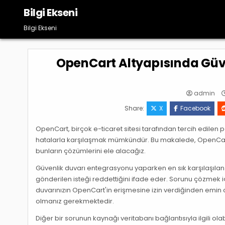
Skip
Bilgi Ekseni
to
content
Bilgi Ekseni
OpenCart Altyapısında Güve
admin
Share:
X
Facebook
OpenCart, birçok e-ticaret sitesi tarafından tercih edilen 
hatalarla karşılaşmak mümkündür. Bu makalede, OpenCart a
bunların çözümlerini ele alacağız.
Güvenlik duvarı entegrasyonu yaparken en sık karşılaşılan 
gönderilen isteği reddettiğini ifade eder. Sorunu çözmek iç
duvarınızın OpenCart'in erişmesine izin verdiğinden emin
olmanız gerekmektedir.
Diğer bir sorunun kaynağı veritabanı bağlantısıyla ilgili o