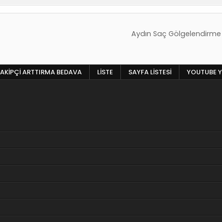
Aydın Saç Gölgelendirme
AKIPÇI ARTTIRMA BEDAVA
LISTE
SAYFA LISTESI
YOUTUBE Y