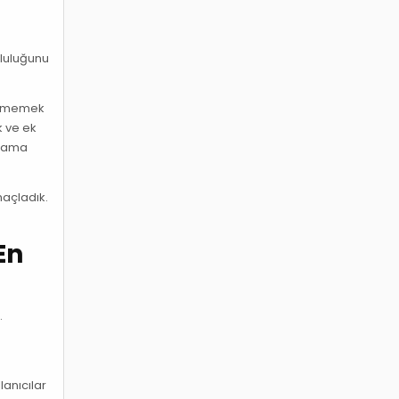
pluluğunu
ı etmemek
k ve ek
ağlama
maçladık.
En
.
lanıcılar