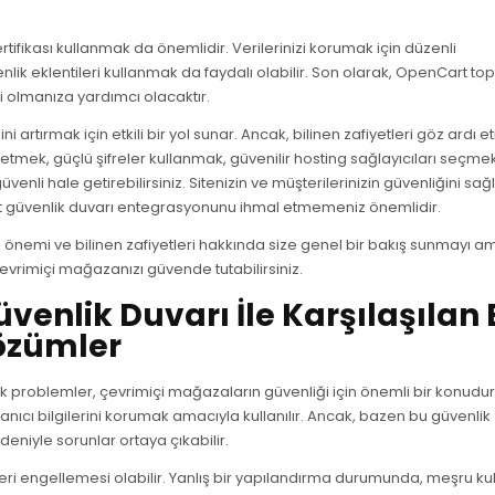
rtifikası kullanmak da önemlidir. Verilerinizi korumak için düzenli
ik eklentileri kullanmak da faydalı olabilir. Son olarak, OpenCart to
i olmanıza yardımcı olacaktır.
 artırmak için etkili bir yol sunar. Ancak, bilinen zafiyetleri göz ard
tmek, güçlü şifreler kullanmak, güvenilir hosting sağlayıcıları seçme
venli hale getirebilirsiniz. Sitenizin ve müşterilerinizin güvenliğini s
 güvenlik duvarı entegrasyonunu ihmal etmemeniz önemlidir.
emi ve bilinen zafiyetleri hakkında size genel bir bakış sunmayı a
 çevrimiçi mağazanızı güvende tutabilirsiniz.
enlik Duvarı İle Karşılaşılan 
Çözümler
ık problemler, çevrimiçi mağazaların güvenliği için önemli bir konudur
llanıcı bilgilerini korumak amacıyla kullanılır. Ancak, bazen bu güvenlik
deniyle sorunlar ortaya çıkabilir.
leri engellemesi olabilir. Yanlış bir yapılandırma durumunda, meşru kul