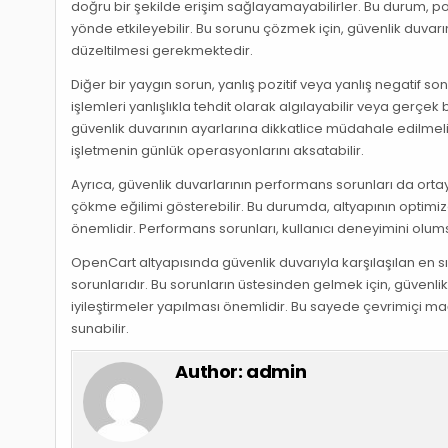
doğru bir şekilde erişim sağlayamayabilirler. Bu durum, pot
yönde etkileyebilir. Bu sorunu çözmek için, güvenlik duvarın
düzeltilmesi gerekmektedir.
Diğer bir yaygın sorun, yanlış pozitif veya yanlış negatif s
işlemleri yanlışlıkla tehdit olarak algılayabilir veya gerçe
güvenlik duvarının ayarlarına dikkatlice müdahale edilmelidi
işletmenin günlük operasyonlarını aksatabilir.
Ayrıca, güvenlik duvarlarının performans sorunları da ortaya
çökme eğilimi gösterebilir. Bu durumda, altyapının optimiz
önemlidir. Performans sorunları, kullanıcı deneyimini olumsu
OpenCart altyapısında güvenlik duvarıyla karşılaşılan en s
sorunlarıdır. Bu sorunların üstesinden gelmek için, güvenli
iyileştirmeler yapılması önemlidir. Bu sayede çevrimiçi mağa
sunabilir.
Author:
admin