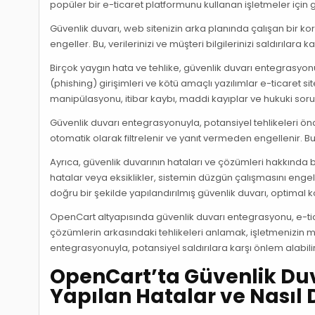
popüler bir e-ticaret platformunu kullanan işletmeler için
Güvenlik duvarı, web sitenizin arka planında çalışan bir koru
engeller. Bu, verilerinizi ve müşteri bilgilerinizi saldırılara
Birçok yaygın hata ve tehlike, güvenlik duvarı entegrasyonu 
(phishing) girişimleri ve kötü amaçlı yazılımlar e-ticaret sit
manipülasyonu, itibar kaybı, maddi kayıplar ve hukuki sorun
Güvenlik duvarı entegrasyonuyla, potansiyel tehlikeleri önced
otomatik olarak filtrelenir ve yanıt vermeden engellenir. Bu,
Ayrıca, güvenlik duvarının hataları ve çözümleri hakkında 
hatalar veya eksiklikler, sistemin düzgün çalışmasını engell
doğru bir şekilde yapılandırılmış güvenlik duvarı, optimal 
OpenCart altyapısında güvenlik duvarı entegrasyonu, e-tica
çözümlerin arkasındaki tehlikeleri anlamak, işletmenizin mü
entegrasyonuyla, potansiyel saldırılara karşı önlem alabilir v
OpenCart’ta Güvenlik Du
Yapılan Hatalar ve Nasıl D