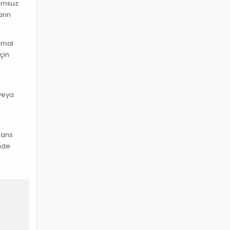
lumsuz
arın
ormal
çin
 veya
ı
mans
inde