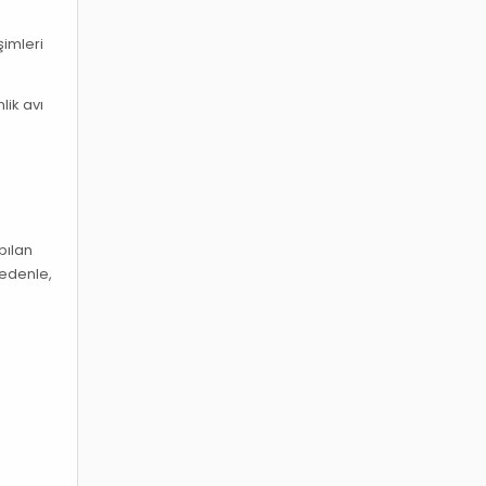
şimleri
lik avı
pılan
nedenle,