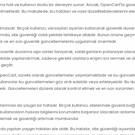
ına hızlı ve kullanıcı dostu bir deneyim sunar. Ancak, OpenCart'ta güve
lmektedir. Bu makalede, bu hataları ve nasıl düzeltilebileceklerini el
lmasıdır. Birçok kullanıcı, varsayılan ayarları kullanarak güvenlik duvar
umda, site güvenliği ciddi şekilde tehlikeye atabilir. Bunun önüne geçm
mek ve en son güvenlik güncellemelerini uygulamak önemlidir.
, güvenlik duvarına aşırı izinler tanıyarak, saldırganların potansiyel olar
ekilde yapılandırmak, sadece gerekli olanlara erişim izni vermek ve di
geçilir.
OpenCart, sürekli olarak güncellemeler yayınlamaktadır ve bu güncel
kullanıcılar bu güncellemeleri göz ardı edebilir veya erteleyebilir. Bu 
 gelir. Güncellemeleri düzenli olarak kontrol etmek ve en son sürümleri
tlanması da yaygın bir hatadır. Birçok kullanıcı, sitelerinde güvenli bağl
, kullanıcıların hassas bilgilerini korumakta başarısız olacakları anlamın
 şifrelemek ve güvenliği artırmak mümkündür.
apılan yaygın hataları ele aldık. Bu hatalar, site güvenliği açısında