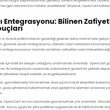
varının doğru yapılandırılması, gereksiz izinlerin engellenmesi, düzenli
mesi gibi adımlarla bu hatalar düzeltilebilir. Böylece, OpenCart kullanıc
 Entegrasyonu: Bilinen Zafiyet
puçları
 e-ticaret platformlarının güvenliği giderek daha önemli hale geliyor
n, güvenlik duvarı entegrasyonu, sitenizin zayıf noktalarını korumanız
rı entegrasyonunun önemini ve bilinen zafiyetleri nasıl önleyebileceğ
rtırmak için kritik bir bileşen olduğunu unutmamak önemlidir. OpenCart g
ar. Bu entegrasyon sayesinde, kullanıcıların güvenli bir şekilde alışve
li aktiviteleri tespit edebilir ve engelleyebilirsiniz.
eğin, güncellemeleri ihmal etmek veya üçüncü taraf eklentileri kullanm
lalar, güçlü şifreleme kullanmamak veya geliştirme işlemleri sırasında y
ir.
likle, OpenCart'ı en son sürümüyle güncel tutmak çok önemlidir. Günce
ir. Ayrıca, güçlü bir şifre politikası uygulamalı ve iki faktörlü kimlik 