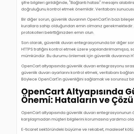
şifre bilgileri girildiğinde, "Bağlantı hatası" mesajını alab
doğruluğunu kontrol etmek önemlidir. Veritabanı sunucusu
Bir diğer sorun, güvenlik duvarının OpenCart'in bazı bileş
kurallara sahip olduğundan emin olmanız gerekmektedir. Op
protokolleri belirttiğinizden emin olun.
Son olarak, güvenlik duvarı entegrasyonunda bir diğer soru
HTTPS trafiğini kontrol etmek üzere yapılandırılmamışsa,
mümkündür. Bu durumu önlemek için güvenlik duvarınızı HTT
OpenCart altyapısında güvenlik duvarı entegrasyonu sırasın
güvenlik duvarı ayarlarını kontrol etmek, veritabanı bağlan
Böylece OpenCart'in güvenliğini sağlamak ve sorunsuz bi
OpenCart Altyapısında G
Önemi: Hataların ve Çözü
OpenCart altyapısında güvenlik duvarı entegrasyonunun öne
karşılaşmadan müşteri bilgilerini korumasına yardımcı ola
E-ticaret sektöründeki büyüme ve rekabet, maalesef kötü niy