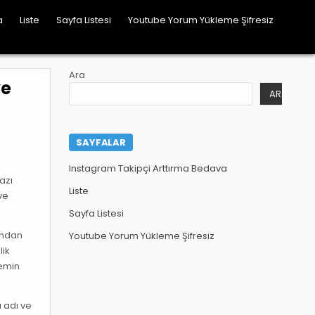
a
Liste
Sayfa Listesi
Youtube Yorum Yükleme Şifresiz
Ara
ve
ARA
SAYFALAR
Instagram Takipçi Arttırma Bedava
azı
Liste
ve
Sayfa Listesi
ından
Youtube Yorum Yükleme Şifresiz
lik
 emin
ı adı ve