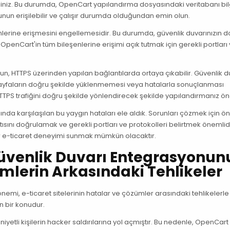
ilirsiniz. Bu durumda, OpenCart yapılandırma dosyasındaki veritabanı bil
nun erişilebilir ve çalışır durumda olduğundan emin olun.
enlerine erişmesini engellemesidir. Bu durumda, güvenlik duvarınızın 
enCart'in tüm bileşenlerine erişimi açık tutmak için gerekli portları
n, HTTPS üzerinden yapılan bağlantılarda ortaya çıkabilir. Güvenlik d
 sayfaların doğru şekilde yüklenmemesi veya hatalarla sonuçlanması
PS trafiğini doğru şekilde yönlendirecek şekilde yapılandırmanız ön
da karşılaşılan bu yaygın hataları ele aldık. Sorunları çözmek için ön
tısını doğrulamak ve gerekli portları ve protokolleri belirtmek önemlidi
r e-ticaret deneyimi sunmak mümkün olacaktır.
üvenlik Duvarı Entegrasyonun
mlerin Arkasındaki Tehlikeler
mi, e-ticaret sitelerinin hatalar ve çözümler arasındaki tehlikelerle
n bir konudur.
etli kişilerin hacker saldırılarına yol açmıştır. Bu nedenle, OpenCart 