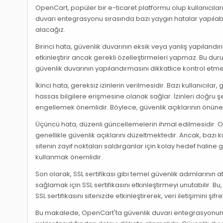
OpenCart, popüler bir e-ticaret platformu olup kullanıcılar
duvarı entegrasyonu sırasında bazı yaygın hatalar yapılabi
alacağız.
Birinci hata, güvenlik duvarının eksik veya yanlış yapılandırı
etkinleştirir ancak gerekli özelleştirmeleri yapmaz. Bu dur
güvenlik duvarının yapılandırmasını dikkatlice kontrol et
İkinci hata, gereksiz izinlerin verilmesidir. Bazı kullanıcılar
hassas bilgilere erişmesine olanak sağlar. İzinleri doğru ş
engellemek önemlidir. Böylece, güvenlik açıklarının önüne 
Üçüncü hata, düzenli güncellemelerin ihmal edilmesidir. 
genellikle güvenlik açıklarını düzeltmektedir. Ancak, bazı 
sitenin zayıf noktaları saldırganlar için kolay hedef haline
kullanmak önemlidir.
Son olarak, SSL sertifikası gibi temel güvenlik adımlarının a
sağlamak için SSL sertifikasını etkinleştirmeyi unutabilir. Bu
SSL sertifikasını sitenizde etkinleştirerek, veri iletişimini
Bu makalede, OpenCart'ta güvenlik duvarı entegrasyonunda y