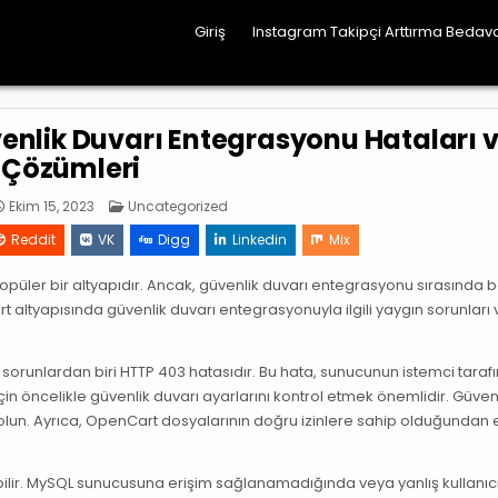
Giriş
Instagram Takipçi Arttırma Bedav
nlik Duvarı Entegrasyonu Hataları 
Çözümleri
Posted
Ekim 15, 2023
Uncategorized
in
Reddit
VK
Digg
Linkedin
Mix
popüler bir altyapıdır. Ancak, güvenlik duvarı entegrasyonu sırasında b
ltyapısında güvenlik duvarı entegrasyonuyla ilgili yaygın sorunları 
sorunlardan biri HTTP 403 hatasıdır. Bu hata, sunucunun istemci taraf
in öncelikle güvenlik duvarı ayarlarını kontrol etmek önemlidir. Güven
 olun. Ayrıca, OpenCart dosyalarının doğru izinlere sahip olduğundan
labilir. MySQL sunucusuna erişim sağlanamadığında veya yanlış kullanıc