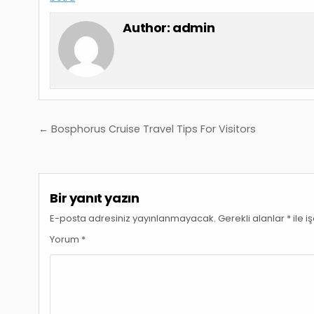
Author:
admin
Yazı
← Bosphorus Cruise Travel Tips For Visitors
gezinmesi
Bir yanıt yazın
E-posta adresiniz yayınlanmayacak.
Gerekli alanlar
*
ile i
Yorum
*