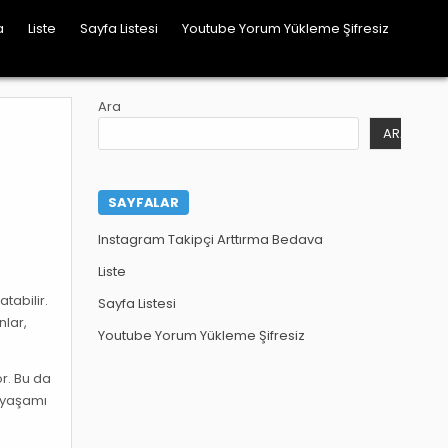
a
Liste
Sayfa Listesi
Youtube Yorum Yükleme Şifresiz
Ara
ARA
SAYFALAR
Instagram Takipçi Arttırma Bedava
Liste
atabilir.
Sayfa Listesi
nlar,
Youtube Yorum Yükleme Şifresiz
r. Bu da
k yaşamı