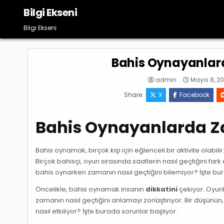
Skip
Bilgi Ekseni
to
content
Bilgi Ekseni
Bahis Oynayanlar
admin
Mayıs 8, 2
Share:
X
Facebook
Bahis Oynayanlarda Z
Bahis oynamak, birçok kişi için eğlenceli bir aktivite olabi
Birçok bahisçi, oyun sırasında saatlerin nasıl geçtiğini fa
bahis oynarken zamanın nasıl geçtiğini bilemiyor? İşte bu
Öncelikle, bahis oynamak insanın
dikkatini
çekiyor. Oyunl
zamanın nasıl geçtiğini anlamayı zorlaştırıyor. Bir düşün
nasıl etkiliyor? İşte burada sorunlar başlıyor.