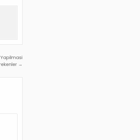
 Yapilmasi
rekenler →