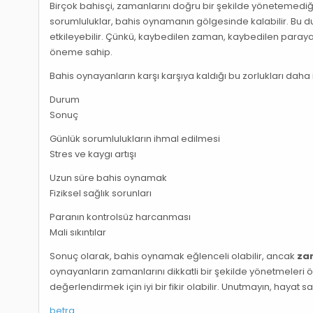
Birçok bahisçi, zamanlarını doğru bir şekilde yönetemediği iç
sorumluluklar, bahis oynamanın gölgesinde kalabilir. Bu 
etkileyebilir. Çünkü, kaybedilen zaman, kaybedilen paraya 
öneme sahip.
Bahis oynayanların karşı karşıya kaldığı bu zorlukları daha 
Durum
Sonuç
Günlük sorumlulukların ihmal edilmesi
Stres ve kaygı artışı
Uzun süre bahis oynamak
Fiziksel sağlık sorunları
Paranın kontrolsüz harcanması
Mali sıkıntılar
Sonuç olarak, bahis oynamak eğlenceli olabilir, ancak
za
oynayanların zamanlarını dikkatli bir şekilde yönetmeleri ö
değerlendirmek için iyi bir fikir olabilir. Unutmayın, haya
betra