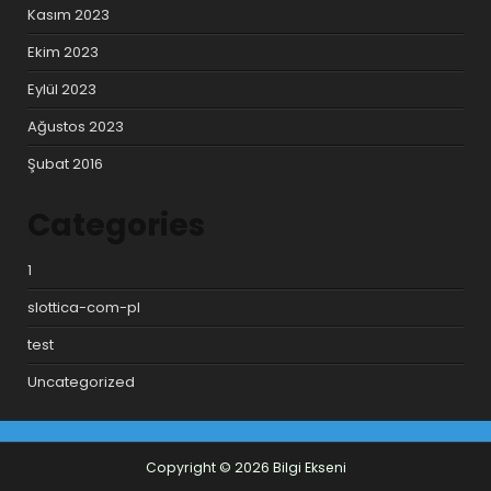
Kasım 2023
Ekim 2023
Eylül 2023
Ağustos 2023
Şubat 2016
Categories
1
slottica-com-pl
test
Uncategorized
Copyright © 2026 Bilgi Ekseni