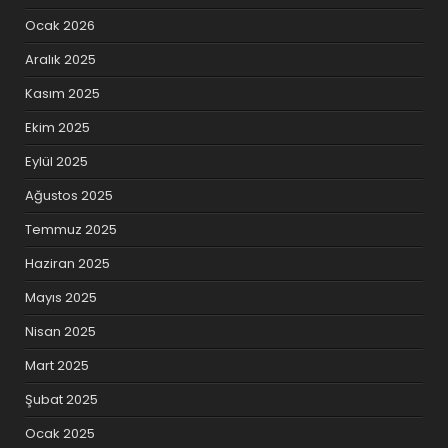
Ocak 2026
Aralık 2025
Kasım 2025
Ekim 2025
Eylül 2025
Ağustos 2025
Temmuz 2025
Haziran 2025
Mayıs 2025
Nisan 2025
Mart 2025
Şubat 2025
Ocak 2025