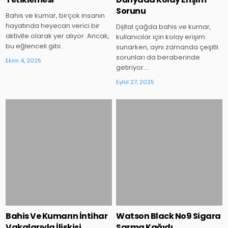
Sorunu
Bahis ve kumar, birçok insanın
hayatında heyecan verici bir
Dijital çağda bahis ve kumar,
aktivite olarak yer alıyor. Ancak,
kullanıcılar için kolay erişim
bu eğlenceli gibi…
sunarken, aynı zamanda çeşitli
sorunları da beraberinde
Ekim 4, 2025
getiriyor….
Eylül 27, 2025
Posted
Posted
in
in
Bahis Ve Kumarın İntihar
Watson Black No9 Sigara
Vakalarıyla İlişkisi
Sarma Kağıdı